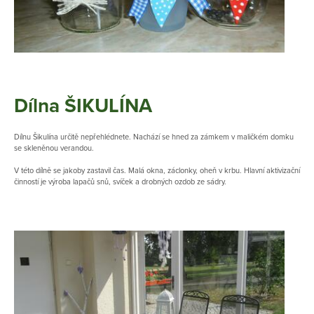
Dílna ŠIKULÍNA
Dílnu Šikulína určitě nepřehlédnete. Nachází se hned za zámkem v maličkém domku
se skleněnou verandou.
V této dílně se jakoby zastavil čas. Malá okna, záclonky, oheň v krbu. Hlavní aktivizační
činností je výroba lapačů snů, svíček a drobných ozdob ze sádry.