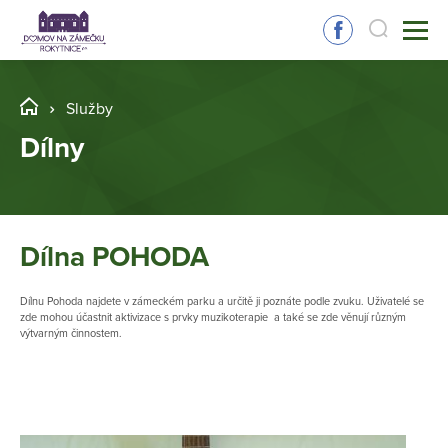
Služby
Dílny
Dílna POHODA
Dílnu Pohoda najdete v zámeckém parku a určitě ji poznáte podle zvuku. Uživatelé se
zde mohou účastnit aktivizace s prvky muzikoterapie a také se zde věnují různým
výtvarným činnostem.