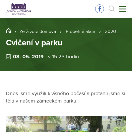
Ze života domova
Proběhlé akce
2020
Cv
Cvičení v parku
08. 05. 2019
v 15:23 hodin
Dnes jsme využili krásného počasí a protáhli jsme si
těla v našem zámeckém parku.