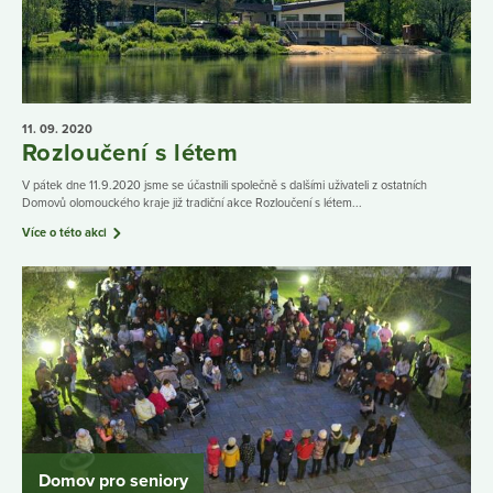
11. 09.
2020
Rozloučení s létem
V pátek dne 11.9.2020 jsme se účastnili společně s dalšími uživateli z ostatních
Domovů olomouckého kraje již tradiční akce Rozloučení s létem...
Více o této akci
Domov pro seniory