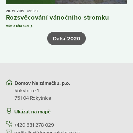
28. 11.
2019
od 15:17
Rozsvěcování vánočního stromku
Více o této akci
Další 2020
Domov Na zámečku, p.o.
Rokytnice 1
751 04 Rokytnice
Ukázat na mapě
+420 581 278 029
reditelka@domovrokytnice.cz