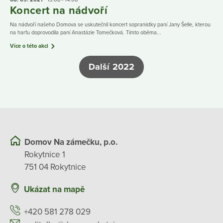
Koncert na nádvoří
Na nádvoří našeho Domova se uskutečnil koncert sopranistky paní Jany Šelle, kterou
na harfu doprovodila paní Anastázie Tomečková. Tímto oběma...
Více o této akci
Další 2022
Domov Na zámečku, p.o.
Rokytnice 1
751 04 Rokytnice
Ukázat na mapě
+420 581 278 029