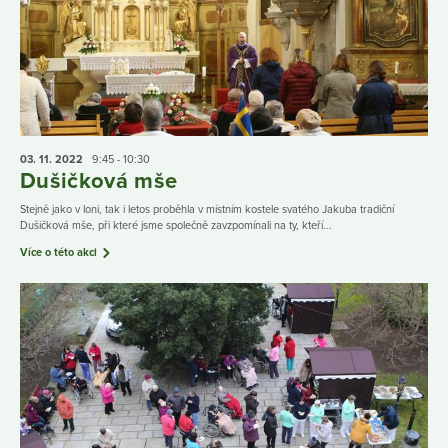
03. 11.
2022
9:45 - 10:30
Dušičková mše
Stejně jako v loni, tak i letos proběhla v místním kostele svatého Jakuba tradiční
Dušičková mše, při které jsme společně zavzpomínali na ty, kteří...
Více o této akci