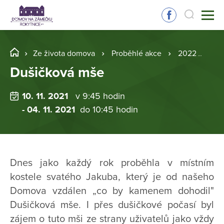
Ze života domova
Proběhlé akce
2022
Du
Dušičková mše
10. 11. 2021
v 9:45 hodin
- 04. 11. 2021
do 10:45 hodin
Dnes jako každý rok proběhla v místním
kostele svatého Jakuba, který je od našeho
Domova vzdálen „co by kamenem dohodil"
Dušičková mše. I přes dušičkové počasí byl
zájem o tuto mši ze strany uživatelů jako vždy