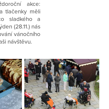
doroční akce:
a tlačenky měli
co sladkého a
den (28.11.) nás
ování vánočního
aši návštěvu.