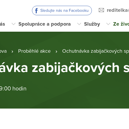
reditelk
Sledujte nás na Facebooku
ás
Spolupráce a podpora
Služby
Ze živ
ova
Proběhlé akce
Ochutnávka zabijačkových spe
vka zabijačkových s
 9:00 hodin