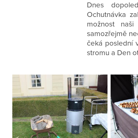
Dnes dopoled
Ochutnávka zab
možnost naši
samozřejmě nech
čeká poslední 
stromu a Den ot