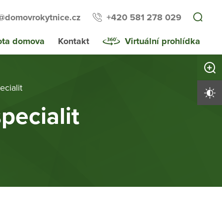
a@domovrokytnice.cz
+420 581 278 029
ota domova
Kontakt
Virtuální prohlídka
Zvětši
cialit
Vysoký 
pecialit