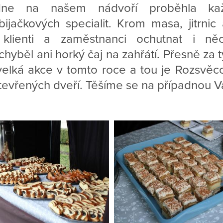
ne na našem nádvoří proběhla kaž
ijačkových specialit. Krom masa, jitrnic 
 klienti a zaměstnanci ochutnat i ně
yběl ani horký čaj na zahřátí. Přesně za tý
velká akce v tomto roce a tou je Rozsvěc
evřených dveří. Těšíme se na případnou V