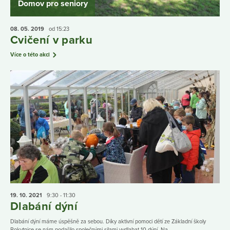
Domov pro seniory
08. 05.
2019
od 15:23
Cvičení v parku
Více o této akci
19. 10.
2021
9:30 - 11:30
Dlabání dýní
Dlabání dýní máme úspěšně za sebou. Díky aktivní pomoci dětí ze Základní školy
Rokytnice se nám podařilo společnými silami vydlabat 10 dýní. Na...