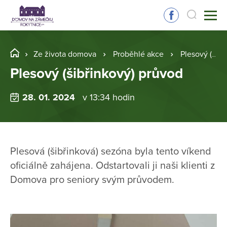
Ze života domova
Proběhlé akce
Plesový (šibřinkový) průvod
Plesový (šibřinkový) průvod
28. 01. 2024
v 13:34 hodin
Plesová (šibřinková) sezóna byla tento víkend
oficiálně zahájena. Odstartovali ji naši klienti z
Domova pro seniory svým průvodem.