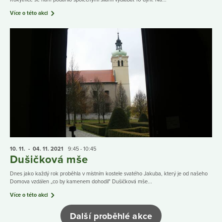
Více o této akci
10. 11.
- 04. 11.
2021
9:45 - 10:45
Dušičková mše
Dnes jako každý rok proběhla v místním kostele svatého Jakuba, který je od našeho
Domova vzdálen „co by kamenem dohodil" Dušičková mše...
Více o této akci
Další proběhlé akce