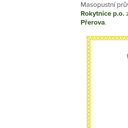
Masopustní prův
Rokytnice p.o.
z
Přerova
.