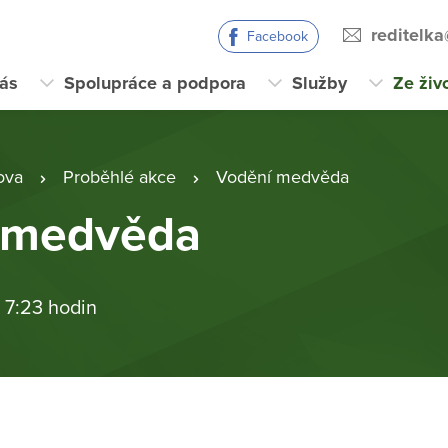
reditelk
Facebook
ás
Spolupráce a podpora
Služby
Ze živ
ova
Proběhlé akce
Vodění medvěda
 medvěda
 7:23 hodin