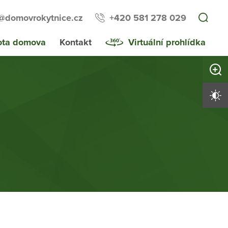
a@domovrokytnice.cz
+420 581 278 029
ota domova
Kontakt
Virtuální prohlídka
Zvětši
Vysoký 