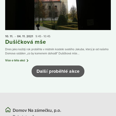
10. 11.
- 04. 11.
2021
9:45 - 10:45
Dušičková mše
Dnes jako každý rok proběhla v místním kostele svatého Jakuba, který je od našeho
Domova vzdálen „co by kamenem dohodil" Dušičková mše...
Více o této akci
Další proběhlé akce
Domov Na zámečku, p.o.