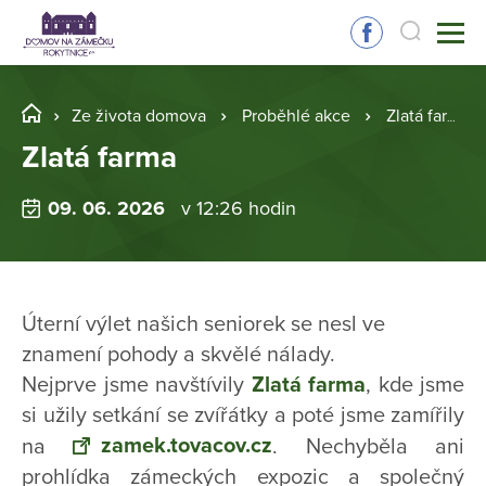
Ze života domova
Proběhlé akce
Zlatá farma
Zlatá farma
09. 06. 2026
v 12:26 hodin
Úterní výlet našich seniorek se nesl ve
znamení pohody a skvělé nálady.
Nejprve jsme navštívily
Zlatá farma
, kde jsme
si užily setkání se zvířátky a poté jsme zamířily
zamek.tovacov.cz
na
. Nechyběla ani
prohlídka zámeckých expozic a společný