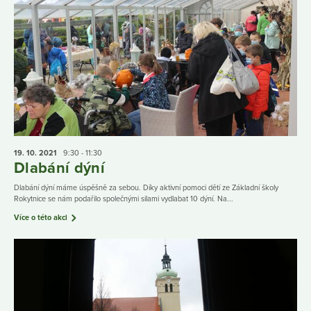
19. 10.
2021
9:30 - 11:30
Dlabání dýní
Dlabání dýní máme úspěšně za sebou. Díky aktivní pomoci dětí ze Základní školy
Rokytnice se nám podařilo společnými silami vydlabat 10 dýní. Na...
Více o této akci